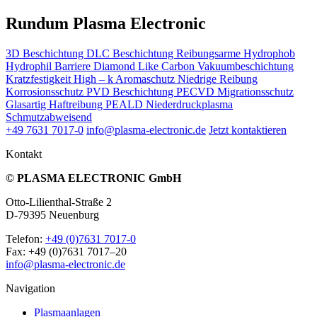
Rundum Plasma Electronic
3D Beschichtung
DLC Beschichtung
Reibungsarme
Hydrophob
Hydrophil
Barriere
Diamond Like Carbon
Vakuumbeschichtung
Kratzfestigkeit
High – k
Aromaschutz
Niedrige Reibung
Korrosionsschutz
PVD Beschichtung
PECVD
Migrationsschutz
Glasartig
Haftreibung
PEALD
Niederdruckplasma
Schmutzabweisend
+49 7631 7017-0
info@plasma-electronic.de
Jetzt kontaktieren
Kontakt
© PLASMA ELECTRONIC GmbH
Otto-Lilienthal-Straße 2
D-79395 Neuenburg
Telefon:
+49 (0)7631 7017-0
Fax: +49 (0)7631 7017–20
info@plasma-electronic.de
Navigation
Plasmaanlagen