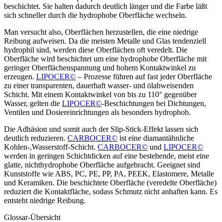
beschichtet. Sie halten dadurch deutlich länger und die Farbe läßt
sich schneller durch die hydrophobe Oberfläche wechseln.
Man versucht also, Oberflächen herzustellen, die eine niedrige
Reibung aufweisen. Da die meisten Metalle und Glas tendenziell
hydrophil sind, werden diese Oberflächen oft veredelt. Die
Oberfläche wird beschichtet um eine hydrophobe Oberfläche mit
geringer Oberflächenspannung und hohem Kontaktwinkel zu
erzeugen.
LIPOCER©
– Prozesse führen auf fast jeder Oberfläche
zu einer transparenten, dauerhaft wasser- und ölabweisenden
Schicht. Mit einem Kontaktwinkel von bis zu 110° gegenüber
Wasser, gelten die
LIPOCER©
-Beschichtungen bei Dichtungen,
Ventilen und Dosiereinrichtungen als besonders hydrophob.
Die Adhäsion und somit auch der Slip-Stick-Effekt lassen sich
deutlich reduzieren.
CARBOCER©
ist eine diamantähnliche
Kohlen-,Wasserstoff-Schicht.
CARBOCER©
und
LIPOCER©
werden in geringen Schichtdicken auf eine bestehende, meist eine
glatte, nichthydrophobe Oberfläche aufgebracht. Geeignet sind
Kunststoffe wie ABS, PC, PE, PP, PA, PEEK, Elastomere, Metalle
und Keramiken. Die beschichtete Oberfläche (veredelte Oberfläche)
reduziert die Kontaktfläche, sodass Schmutz nicht anhaften kann. Es
entsteht niedrige Reibung.
Glossar-Übersicht